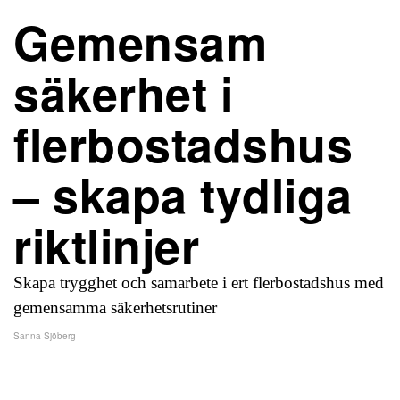
Gemensam
säkerhet i
flerbostadshus
– skapa tydliga
riktlinjer
Skapa trygghet och samarbete i ert flerbostadshus med
gemensamma säkerhetsrutiner
Sanna Sjöberg