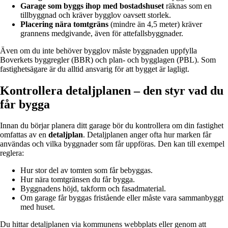
Garage som byggs ihop med bostadshuset
räknas som en
tillbyggnad och kräver bygglov oavsett storlek.
Placering nära tomtgräns
(mindre än 4,5 meter) kräver
grannens medgivande, även för attefallsbyggnader.
Även om du inte behöver bygglov måste byggnaden uppfylla
Boverkets byggregler (BBR) och plan- och bygglagen (PBL). Som
fastighetsägare är du alltid ansvarig för att bygget är lagligt.
Kontrollera detaljplanen – den styr vad du
får bygga
Innan du börjar planera ditt garage bör du kontrollera om din fastighet
omfattas av en
detaljplan
. Detaljplanen anger ofta hur marken får
användas och vilka byggnader som får uppföras. Den kan till exempel
reglera:
Hur stor del av tomten som får bebyggas.
Hur nära tomtgränsen du får bygga.
Byggnadens höjd, takform och fasadmaterial.
Om garage får byggas fristående eller måste vara sammanbyggt
med huset.
Du hittar detaljplanen via kommunens webbplats eller genom att