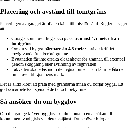
Placering och avstånd till tomtgräns
Placeringen av garaget är ofta en källa till missförstånd. Reglerna säger
att:
Garaget som huvudregel ska placeras
minst 4,5 meter från
tomtgräns
.
Om du vill bygga
närmare än 4,5 meter
, krävs skriftligt
medgivande från berörd granne.
Byggnaden får inte orsaka olägenheter för grannar, till exempel
genom skuggning eller avrinning av regnvatten.
Takvatten ska ledas inom den egna tomten – du får inte låta det
rinna över till grannens mark.
Det är alltid klokt att prata med grannarna innan du börjar bygga. Ett
gott samarbete kan spara både tid och bekymmer.
Så ansöker du om bygglov
Om ditt garage kräver bygglov ska du lämna in en ansökan till
kommunen, vanligtvis via deras e-tjänst. Du behöver bifoga: