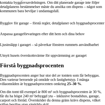
kontakta bygglovsavdelningen. Om ditt planerade garage inte följer
detaljplanens bestämmelser måste du ansöka om dispens – något som
kommunen bara beviljar i undantagsfall.
Bygglov för garage – förstå regler, detaljplaner och byggnadsprocenter
Anpassa garageförvaringen efter ditt hem och dina behov
Ljusinsläpp i garaget – så påverkar fönstren rummets användbarhet
Utnytt husets överskottsvärme för uppvärmning av garaget
Förstå byggnadsprocenten
Byggnadsprocenten anger hur stor del av tomten som får bebyggas.
Den varierar beroende på område och fastighetstyp. I många
villaområden är byggnadsprocenten omkring
25–30 %
.
Om din tomt till exempel är 800 m² och byggnadsprocenten är 30 %,
får du ha högst 240 m² bebyggd yta – inklusive bostadshus, garage,
carport och förråd. Överskrider du denna gräns krävs dispens, vilket
sällan beviljas utan särskilda skäl.