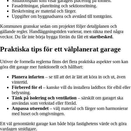
Situationsplan som visar garagets placering på tomten.
Fasadritningar, planritning och sektionsritning.
Beskrivning av material och färger.
Uppgifter om byggnadsarea och avstånd till tomtgräns.
Kommunen granskar sedan om projektet följer detaljplanen och
gällande regler. Handläggningstiden varierar, men räkna med några
veckor. Du får inte börja bygga förrän du fått ett
startbesked
.
Praktiska tips för ett välplanerat garage
Utöver de formella reglerna finns det flera praktiska aspekter som kan
göra ditt garage mer funktionellt och hållbart:
Planera infarten
– se till att det är lätt att köra in och ut, även
vintertid.
Förbered för el
– kanske vill du installera laddbox för elbil eller
belysning.
Tänk på isolering och ventilation
– särskilt om garaget ska
användas som verkstad eller förråd.
Anpassa utseendet
– välj material och färger som harmonierar
med huset och omgivningen.
Ett väl genomtänkt garage kan både höja fastighetens värde och göra
vardagen smidigare.