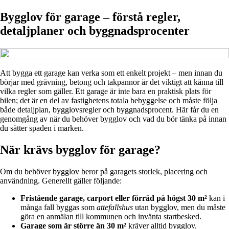
Bygglov för garage – förstå regler,
detaljplaner och byggnadsprocenter
Att bygga ett garage kan verka som ett enkelt projekt – men innan du
börjar med grävning, betong och takpannor är det viktigt att känna till
vilka regler som gäller. Ett garage är inte bara en praktisk plats för
bilen; det är en del av fastighetens totala bebyggelse och måste följa
både detaljplan, bygglovsregler och byggnadsprocent. Här får du en
genomgång av när du behöver bygglov och vad du bör tänka på innan
du sätter spaden i marken.
När krävs bygglov för garage?
Om du behöver bygglov beror på garagets storlek, placering och
användning. Generellt gäller följande:
Fristående garage, carport eller förråd på högst 30 m²
kan i
många fall byggas som
attefallshus
utan bygglov, men du måste
göra en anmälan till kommunen och invänta startbesked.
Garage som är större än 30 m²
kräver alltid bygglov.