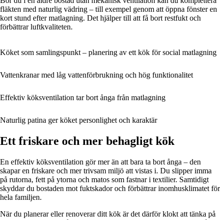
Bor du i en äldre bostad utan mekanisk ventilation kan du komplettera
fläkten med naturlig vädring – till exempel genom att öppna fönster en
kort stund efter matlagning. Det hjälper till att få bort restfukt och
förbättrar luftkvaliteten.
Köket som samlingspunkt – planering av ett kök för social matlagning
Vattenkranar med låg vattenförbrukning och hög funktionalitet
Effektiv köksventilation tar bort ånga från matlagning
Naturlig patina ger köket personlighet och karaktär
Ett friskare och mer behagligt kök
En effektiv köksventilation gör mer än att bara ta bort ånga – den
skapar en friskare och mer trivsam miljö att vistas i. Du slipper imma
på rutorna, fett på ytorna och matos som fastnar i textilier. Samtidigt
skyddar du bostaden mot fuktskador och förbättrar inomhusklimatet för
hela familjen.
När du planerar eller renoverar ditt kök är det därför klokt att tänka på