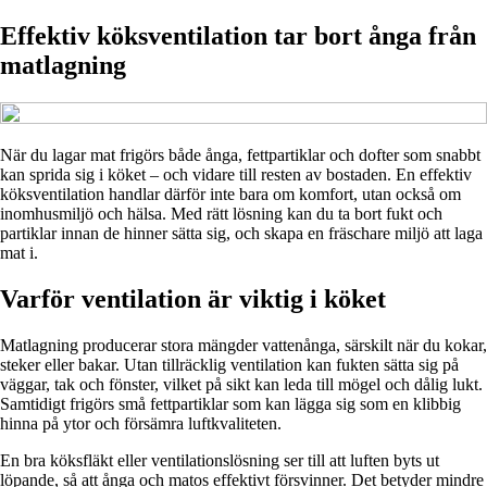
Effektiv köksventilation tar bort ånga från
matlagning
När du lagar mat frigörs både ånga, fettpartiklar och dofter som snabbt
kan sprida sig i köket – och vidare till resten av bostaden. En effektiv
köksventilation handlar därför inte bara om komfort, utan också om
inomhusmiljö och hälsa. Med rätt lösning kan du ta bort fukt och
partiklar innan de hinner sätta sig, och skapa en fräschare miljö att laga
mat i.
Varför ventilation är viktig i köket
Matlagning producerar stora mängder vattenånga, särskilt när du kokar,
steker eller bakar. Utan tillräcklig ventilation kan fukten sätta sig på
väggar, tak och fönster, vilket på sikt kan leda till mögel och dålig lukt.
Samtidigt frigörs små fettpartiklar som kan lägga sig som en klibbig
hinna på ytor och försämra luftkvaliteten.
En bra köksfläkt eller ventilationslösning ser till att luften byts ut
löpande, så att ånga och matos effektivt försvinner. Det betyder mindre