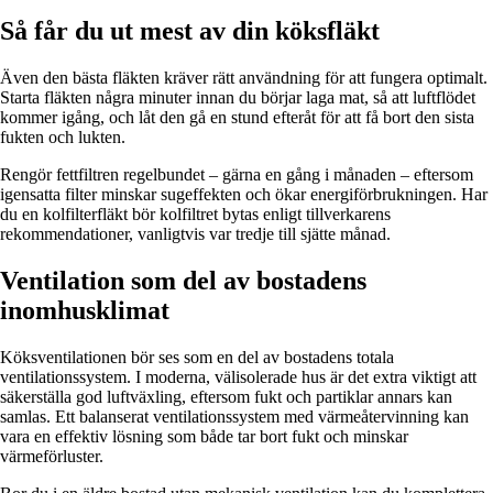
Så får du ut mest av din köksfläkt
Även den bästa fläkten kräver rätt användning för att fungera optimalt.
Starta fläkten några minuter innan du börjar laga mat, så att luftflödet
kommer igång, och låt den gå en stund efteråt för att få bort den sista
fukten och lukten.
Rengör fettfiltren regelbundet – gärna en gång i månaden – eftersom
igensatta filter minskar sugeffekten och ökar energiförbrukningen. Har
du en kolfilterfläkt bör kolfiltret bytas enligt tillverkarens
rekommendationer, vanligtvis var tredje till sjätte månad.
Ventilation som del av bostadens
inomhusklimat
Köksventilationen bör ses som en del av bostadens totala
ventilationssystem. I moderna, välisolerade hus är det extra viktigt att
säkerställa god luftväxling, eftersom fukt och partiklar annars kan
samlas. Ett balanserat ventilationssystem med värmeåtervinning kan
vara en effektiv lösning som både tar bort fukt och minskar
värmeförluster.