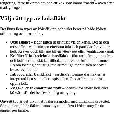
rengöring, färre fuktproblem och ett kök som känns fräscht – även efter
matlagningen.
Välj rätt typ av köksfläkt
Det finns flera typer av köksfläktar, och valet beror på både kökets
utformning och dina behov.
Utsugsfläkt
– leder luften ut ur huset via en kanal. Det är den
mest effektiva lösningen eftersom fukt och partiklar försvinner
helt. Kräver dock tillgång till en yttervägg eller ventilationskanal.
Kolfilterfläkt (recirkulationsfläkt)
– filtrerar luften genom fett-
och kolfilter och skickar tillbaka den renade luften till rummet.
En bra lösning där utsug inte är möjligt, men filtren behöver
bytas regelbundet.
Inbyggd eller bänkfläkt
– en diskret lösning där fläkten är
integrerad i ett skåp eller i spishällen. Passar bra i moderna,
öppna kök.
Vägg- eller takmonterad fläkt
– idealisk för större kök eller
köksöar där det behövs kraftig utsugning.
Oavsett typ är det viktigt att välja en modell med tillräcklig kapacitet.
Som tumregel bör fläkten kunna byta ut luften i köket ungefär tio
gånger per timme.