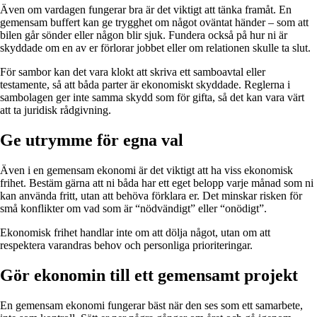
Även om vardagen fungerar bra är det viktigt att tänka framåt. En
gemensam buffert kan ge trygghet om något oväntat händer – som att
bilen går sönder eller någon blir sjuk. Fundera också på hur ni är
skyddade om en av er förlorar jobbet eller om relationen skulle ta slut.
För sambor kan det vara klokt att skriva ett samboavtal eller
testamente, så att båda parter är ekonomiskt skyddade. Reglerna i
sambolagen ger inte samma skydd som för gifta, så det kan vara värt
att ta juridisk rådgivning.
Ge utrymme för egna val
Även i en gemensam ekonomi är det viktigt att ha viss ekonomisk
frihet. Bestäm gärna att ni båda har ett eget belopp varje månad som ni
kan använda fritt, utan att behöva förklara er. Det minskar risken för
små konflikter om vad som är “nödvändigt” eller “onödigt”.
Ekonomisk frihet handlar inte om att dölja något, utan om att
respektera varandras behov och personliga prioriteringar.
Gör ekonomin till ett gemensamt projekt
En gemensam ekonomi fungerar bäst när den ses som ett samarbete,