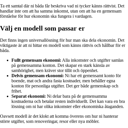
Ta ett samtal där ni båda får beskriva vad ni tycker känns rättvist. Det
handlar inte om att ha samma inkomst, utan om att ha en gemensam
förståelse för hur ekonomin ska fungera i vardagen.
Välj en modell som passar er
Det finns ingen universallösning för hur man ska dela ekonomin. Det
viktigaste är att ni hittar en modell som känns rättvis och hållbar för er
båda.
Fullt gemensam ekonomi:
Alla inkomster och utgifter samlas
på gemensamma konton. Det skapar en stark känsla av
samhörighet, men kräver stor tillit och öppenhet.
Delvis gemensam ekonomi:
Ni har ett gemensamt konto för
boende, mat och andra fasta kostnader, men behåller egna
konton för personliga utgifter. Det ger både gemenskap och
frihet.
Separat ekonomi:
Ni delar bara på de gemensamma
kostnaderna och betalar resten individuellt. Det kan vara en bra
lösning om ni har olika inkomster eller ekonomiska åtaganden.
Oavsett modell är det klokt att komma överens om hur ni hanterar
större utgifter, som renoveringar, resor eller nya möbler.