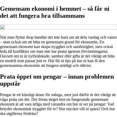
Gemensam ekonomi i hemmet – så får ni
det att fungera bra tillsammans
När man flyttar ihop handlar det inte bara om att dela vardag och vanor
– utan också om att hitta en gemensam grund för ekonomin. En
gemensam ekonomi kan skapa trygghet och samhörighet, men också
leda till konflikter om man inte har pratat igenom förväntningarna.
Oavsett om ni är nyförälskade, sambor eller gifta är det viktigt att hitta
en modell som passar just er. Här får ni tips på hur ni kan få den
gemensamma ekonomin att fungera smidigt och rättvist.
Prata öppet om pengar – innan problemen
uppstår
Pengar är ett känsligt ämne för många, men just därför är det viktigt att
våga prata om det. Det första steget mot en fungerande gemensam
ekonomi är att vara ärliga med varandra om hur ni ser på pengar: Vad
betyder ekonomisk trygghet för er? Hur mycket vill ni spara? Och hur
ska utgifterna fördelas?