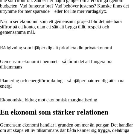
inte som kontroll. Sätt er ner några gånger om året och gå igenom
budgeten: Vad fungerar bra? Vad behöver justeras? Kanske finns det
utrymme för mer sparande – eller för lite mer vardagslyx.
När ni ser ekonomin som ett gemensamt projekt blir det inte bara
siffror på ett konto, utan ett sätt att bygga tillit, respekt och
gemensamma mål.
Rådgivning som hjälper dig att prioritera din privatekonomi
Gemensam ekonomi i hemmet – så får ni det att fungera bra
tillsammans
Plantering och energiförbrukning – så hjälper naturen dig att spara
energi
Ekonomiska bidrag mot ekonomisk marginalisering
En ekonomi som stärker relationen
Gemensam ekonomi handlar i grunden om mer än pengar. Det handlar
om att skapa ett liv tillsammans där båda känner sig trygga, delaktiga