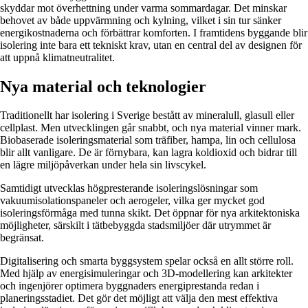
skyddar mot överhettning under varma sommardagar. Det minskar
behovet av både uppvärmning och kylning, vilket i sin tur sänker
energikostnaderna och förbättrar komforten. I framtidens byggande blir
isolering inte bara ett tekniskt krav, utan en central del av designen för
att uppnå klimatneutralitet.
Nya material och teknologier
Traditionellt har isolering i Sverige bestått av mineralull, glasull eller
cellplast. Men utvecklingen går snabbt, och nya material vinner mark.
Biobaserade isoleringsmaterial som träfiber, hampa, lin och cellulosa
blir allt vanligare. De är förnybara, kan lagra koldioxid och bidrar till
en lägre miljöpåverkan under hela sin livscykel.
Samtidigt utvecklas högpresterande isoleringslösningar som
vakuumisolationspaneler och aerogeler, vilka ger mycket god
isoleringsförmåga med tunna skikt. Det öppnar för nya arkitektoniska
möjligheter, särskilt i tätbebyggda stadsmiljöer där utrymmet är
begränsat.
Digitalisering och smarta byggsystem spelar också en allt större roll.
Med hjälp av energisimuleringar och 3D-modellering kan arkitekter
och ingenjörer optimera byggnaders energiprestanda redan i
planeringsstadiet. Det gör det möjligt att välja den mest effektiva