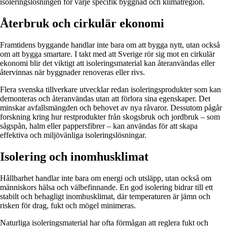
isoleringslösningen för varje specifik byggnad och klimatregion.
Återbruk och cirkulär ekonomi
Framtidens byggande handlar inte bara om att bygga nytt, utan också
om att bygga smartare. I takt med att Sverige rör sig mot en cirkulär
ekonomi blir det viktigt att isoleringsmaterial kan återanvändas eller
återvinnas när byggnader renoveras eller rivs.
Flera svenska tillverkare utvecklar redan isoleringsprodukter som kan
demonteras och återanvändas utan att förlora sina egenskaper. Det
minskar avfallsmängden och behovet av nya råvaror. Dessutom pågår
forskning kring hur restprodukter från skogsbruk och jordbruk – som
sågspån, halm eller pappersfibrer – kan användas för att skapa
effektiva och miljövänliga isoleringslösningar.
Isolering och inomhusklimat
Hållbarhet handlar inte bara om energi och utsläpp, utan också om
människors hälsa och välbefinnande. En god isolering bidrar till ett
stabilt och behagligt inomhusklimat, där temperaturen är jämn och
risken för drag, fukt och mögel minimeras.
Naturliga isoleringsmaterial har ofta förmågan att reglera fukt och