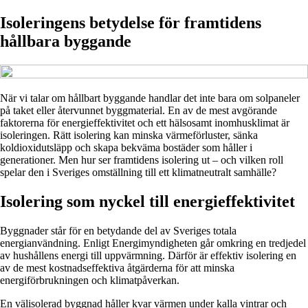
Isoleringens betydelse för framtidens
hållbara byggande
När vi talar om hållbart byggande handlar det inte bara om solpaneler
på taket eller återvunnet byggmaterial. En av de mest avgörande
faktorerna för energieffektivitet och ett hälsosamt inomhusklimat är
isoleringen. Rätt isolering kan minska värmeförluster, sänka
koldioxidutsläpp och skapa bekväma bostäder som håller i
generationer. Men hur ser framtidens isolering ut – och vilken roll
spelar den i Sveriges omställning till ett klimatneutralt samhälle?
Isolering som nyckel till energieffektivitet
Byggnader står för en betydande del av Sveriges totala
energianvändning. Enligt Energimyndigheten går omkring en tredjedel
av hushållens energi till uppvärmning. Därför är effektiv isolering en
av de mest kostnadseffektiva åtgärderna för att minska
energiförbrukningen och klimatpåverkan.
En välisolerad byggnad håller kvar värmen under kalla vintrar och