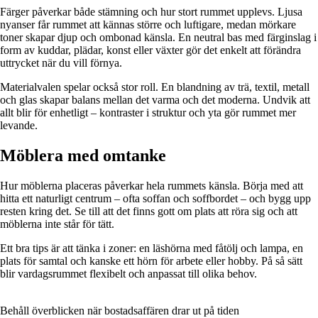
Färger påverkar både stämning och hur stort rummet upplevs. Ljusa
nyanser får rummet att kännas större och luftigare, medan mörkare
toner skapar djup och ombonad känsla. En neutral bas med färginslag i
form av kuddar, plädar, konst eller växter gör det enkelt att förändra
uttrycket när du vill förnya.
Materialvalen spelar också stor roll. En blandning av trä, textil, metall
och glas skapar balans mellan det varma och det moderna. Undvik att
allt blir för enhetligt – kontraster i struktur och yta gör rummet mer
levande.
Möblera med omtanke
Hur möblerna placeras påverkar hela rummets känsla. Börja med att
hitta ett naturligt centrum – ofta soffan och soffbordet – och bygg upp
resten kring det. Se till att det finns gott om plats att röra sig och att
möblerna inte står för tätt.
Ett bra tips är att tänka i zoner: en läshörna med fåtölj och lampa, en
plats för samtal och kanske ett hörn för arbete eller hobby. På så sätt
blir vardagsrummet flexibelt och anpassat till olika behov.
Behåll överblicken när bostadsaffären drar ut på tiden