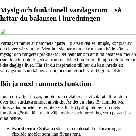
Mysig och funktionell vardagsrum – så
hittar du balansen i inredningen
Vardagsrummet är hemmets hjärta – platsen där vi umgås, kopplar av
och lever vår vardag. Men hur skapar man ett rum som både känns
mysigt och fungerar praktiskt? Det handlar om att hitta balansen mellan
estetik och funktion, så att rummet både bjuder in till lugn och fungerar
i det dagliga livet. Här får du inspiration till hur du kan inreda ett
vardagsrum som känns varmt, personligt och samtidigt praktiskt.
Börja med rummets funktion
Innan du väljer färger, möbler och detaljer är det viktigt att fundera
över hur vardagsrummet används. Är det en plats för familjemys,
filmkvällar, arbete – eller lite av allt? En tydlig bild av rummets
funktion gör det lättare att välja möbler och inredning som passar just
dina behov.
Familjerum:
Satsa på slitstarka material, bra förvaring och
flexibla möbler som kan flyttas runt.