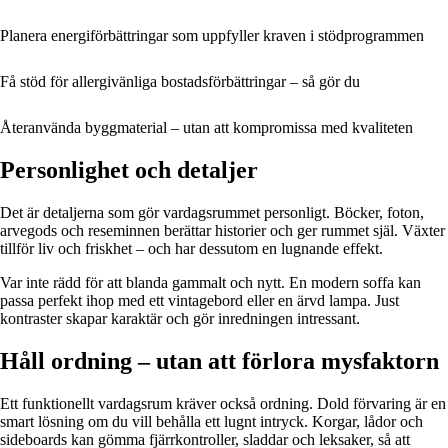
Planera energiförbättringar som uppfyller kraven i stödprogrammen
Få stöd för allergivänliga bostadsförbättringar – så gör du
Återanvända byggmaterial – utan att kompromissa med kvaliteten
Personlighet och detaljer
Det är detaljerna som gör vardagsrummet personligt. Böcker, foton,
arvegods och reseminnen berättar historier och ger rummet själ. Växter
tillför liv och friskhet – och har dessutom en lugnande effekt.
Var inte rädd för att blanda gammalt och nytt. En modern soffa kan
passa perfekt ihop med ett vintagebord eller en ärvd lampa. Just
kontraster skapar karaktär och gör inredningen intressant.
Håll ordning – utan att förlora mysfaktorn
Ett funktionellt vardagsrum kräver också ordning. Dold förvaring är en
smart lösning om du vill behålla ett lugnt intryck. Korgar, lådor och
sideboards kan gömma fjärrkontroller, sladdar och leksaker, så att