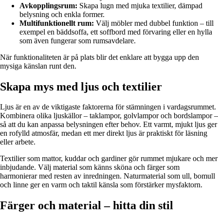
Avkopplingsrum:
Skapa lugn med mjuka textilier, dämpad
belysning och enkla former.
Multifunktionellt rum:
Välj möbler med dubbel funktion – till
exempel en bäddsoffa, ett soffbord med förvaring eller en hylla
som även fungerar som rumsavdelare.
När funktionaliteten är på plats blir det enklare att bygga upp den
mysiga känslan runt den.
Skapa mys med ljus och textilier
Ljus är en av de viktigaste faktorerna för stämningen i vardagsrummet.
Kombinera olika ljuskällor – taklampor, golvlampor och bordslampor –
så att du kan anpassa belysningen efter behov. Ett varmt, mjukt ljus ger
en rofylld atmosfär, medan ett mer direkt ljus är praktiskt för läsning
eller arbete.
Textilier som mattor, kuddar och gardiner gör rummet mjukare och mer
inbjudande. Välj material som känns sköna och färger som
harmonierar med resten av inredningen. Naturmaterial som ull, bomull
och linne ger en varm och taktil känsla som förstärker mysfaktorn.
Färger och material – hitta din stil