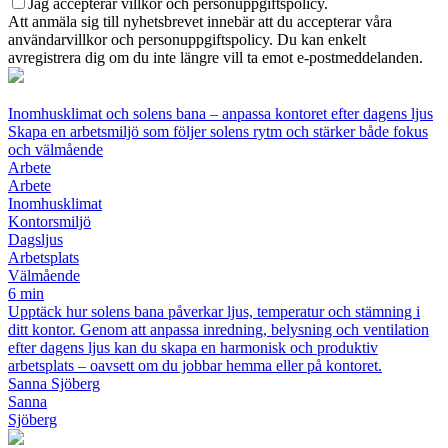
Jag accepterar villkor och personuppgiftspolicy.
Att anmäla sig till nyhetsbrevet innebär att du accepterar våra
användarvillkor och personuppgiftspolicy. Du kan enkelt
avregistrera dig om du inte längre vill ta emot e-postmeddelanden.
Inomhusklimat och solens bana – anpassa kontoret efter dagens ljus
Skapa en arbetsmiljö som följer solens rytm och stärker både fokus
och välmående
Arbete
Arbete
Inomhusklimat
Kontorsmiljö
Dagsljus
Arbetsplats
Välmående
6 min
Upptäck hur solens bana påverkar ljus, temperatur och stämning i
ditt kontor. Genom att anpassa inredning, belysning och ventilation
efter dagens ljus kan du skapa en harmonisk och produktiv
arbetsplats – oavsett om du jobbar hemma eller på kontoret.
Sanna Sjöberg
Sanna
Sjöberg