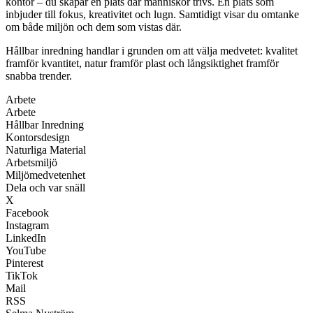
kontor – du skapar en plats där människor trivs. En plats som
inbjuder till fokus, kreativitet och lugn. Samtidigt visar du omtanke
om både miljön och dem som vistas där.
Hållbar inredning handlar i grunden om att välja medvetet: kvalitet
framför kvantitet, natur framför plast och långsiktighet framför
snabba trender.
Arbete
Arbete
Hållbar Inredning
Kontorsdesign
Naturliga Material
Arbetsmiljö
Miljömedvetenhet
Dela och var snäll
X
Facebook
Instagram
LinkedIn
YouTube
Pinterest
TikTok
Mail
RSS