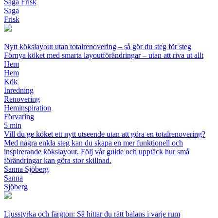
Saga Frisk
Saga
Frisk
Nytt kökslayout utan totalrenovering – så gör du steg för steg
Förnya köket med smarta layoutförändringar – utan att riva ut allt
Hem
Hem
Kök
Inredning
Renovering
Heminspiration
Förvaring
5 min
Vill du ge köket ett nytt utseende utan att göra en totalrenovering?
Med några enkla steg kan du skapa en mer funktionell och
inspirerande kökslayout. Följ vår guide och upptäck hur små
förändringar kan göra stor skillnad.
Sanna Sjöberg
Sanna
Sjöberg
Ljusstyrka och färgton: Så hittar du rätt balans i varje rum