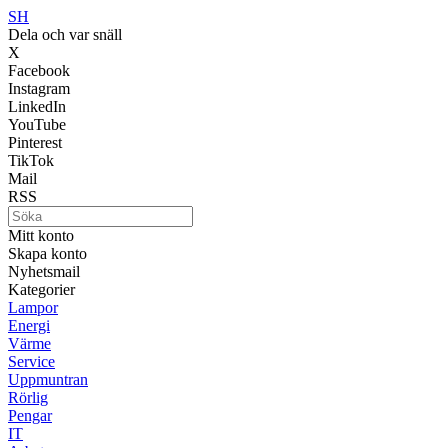
SH
Dela och var snäll
X
Facebook
Instagram
LinkedIn
YouTube
Pinterest
TikTok
Mail
RSS
Mitt konto
Skapa konto
Nyhetsmail
Kategorier
Lampor
Energi
Värme
Service
Uppmuntran
Rörlig
Pengar
IT