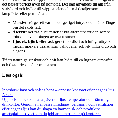
det passar perfekt även på kontoret. Det kan användas till allt från
skrivbord och hyllor till väggpaneler och små detaljer som
lampfötter eller pennhållare.
Massivt trä
ger ett varmt och gediget intryck och håller länge
om det sköts rätt.
Återvunnet trä eller fanér
är bra alternativ för den som vill
minska användningen av nya resurser.
Ljus ek, björk eller ask
ger ett nordiskt och luftigt uttryck,
medan mörkare träslag som valnöt eller rökt ek tillför djup och
elegans.
Träets naturliga struktur och doft kan bidra till en lugnare atmosfär
och ökad trivsel på arbetsplatsen.
Læs også:
Inomhusklimat och solens bana – anpassa kontoret efter dagens ljus
Arbete
Upptäck hur solens bana påverkar ljus, temperatur och stämning i
ditt kontor. Genom att anpassa inredning, belysning och ventilation
efter dagens ljus kan du skapa en harmonisk och produktiv
arbetsplats – oavsett om du jobbar hemma eller på kontoret.