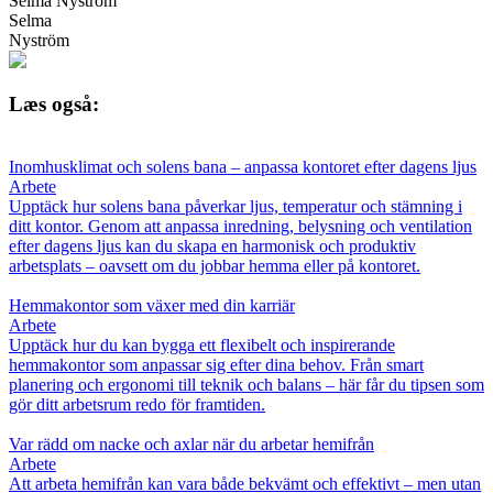
Selma Nyström
Selma
Nyström
Læs også:
Inomhusklimat och solens bana – anpassa kontoret efter dagens ljus
Arbete
Upptäck hur solens bana påverkar ljus, temperatur och stämning i
ditt kontor. Genom att anpassa inredning, belysning och ventilation
efter dagens ljus kan du skapa en harmonisk och produktiv
arbetsplats – oavsett om du jobbar hemma eller på kontoret.
Hemmakontor som växer med din karriär
Arbete
Upptäck hur du kan bygga ett flexibelt och inspirerande
hemmakontor som anpassar sig efter dina behov. Från smart
planering och ergonomi till teknik och balans – här får du tipsen som
gör ditt arbetsrum redo för framtiden.
Var rädd om nacke och axlar när du arbetar hemifrån
Arbete
Att arbeta hemifrån kan vara både bekvämt och effektivt – men utan