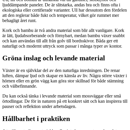
ljuddämpande paneler. De är slitstarka, andas bra och finns ofta i
ekologiska eller certifierade varianter. Ull har dessutom den fördelen
att den reglerar både fukt och temperatur, vilket gör rummet mer
behagligt året runt.
Kork och bambu är två andra material som blir allt vanligare. Kork
är lätt, ljudabsorberande och förnybart, medan bambu växer snabbt
och kan användas till allt från golv till bordsskivor. Båda ger ett
naturligt och modernt uttryck som passar i många typer av kontor.
Gröna inslag och levande material
Växter är en självklar del av den naturliga inredningen. De renar
luften, dämpar ljud och skapar en känsla av liv. Några större växter i
hörnen eller en grön vägg kan göra stor skillnad för både stämning
och välbefinnande.
Du kan också tänka i levande material som mossväggar eller små
örtodlingar. De för in naturen på ett konkret sätt och kan inspirera till
pauser och reflektion under arbetsdagen.
Hållbarhet i praktiken