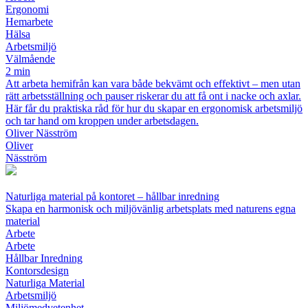
Ergonomi
Hemarbete
Hälsa
Arbetsmiljö
Välmående
2 min
Att arbeta hemifrån kan vara både bekvämt och effektivt – men utan
rätt arbetsställning och pauser riskerar du att få ont i nacke och axlar.
Här får du praktiska råd för hur du skapar en ergonomisk arbetsmiljö
och tar hand om kroppen under arbetsdagen.
Oliver Näsström
Oliver
Näsström
Naturliga material på kontoret – hållbar inredning
Skapa en harmonisk och miljövänlig arbetsplats med naturens egna
material
Arbete
Arbete
Hållbar Inredning
Kontorsdesign
Naturliga Material
Arbetsmiljö
Miljömedvetenhet