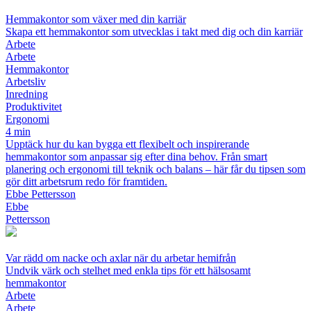
Hemmakontor som växer med din karriär
Skapa ett hemmakontor som utvecklas i takt med dig och din karriär
Arbete
Arbete
Hemmakontor
Arbetsliv
Inredning
Produktivitet
Ergonomi
4 min
Upptäck hur du kan bygga ett flexibelt och inspirerande
hemmakontor som anpassar sig efter dina behov. Från smart
planering och ergonomi till teknik och balans – här får du tipsen som
gör ditt arbetsrum redo för framtiden.
Ebbe Pettersson
Ebbe
Pettersson
Var rädd om nacke och axlar när du arbetar hemifrån
Undvik värk och stelhet med enkla tips för ett hälsosamt
hemmakontor
Arbete
Arbete