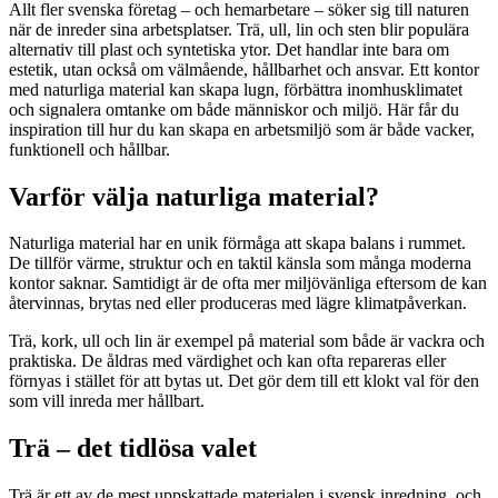
Allt fler svenska företag – och hemarbetare – söker sig till naturen
när de inreder sina arbetsplatser. Trä, ull, lin och sten blir populära
alternativ till plast och syntetiska ytor. Det handlar inte bara om
estetik, utan också om välmående, hållbarhet och ansvar. Ett kontor
med naturliga material kan skapa lugn, förbättra inomhusklimatet
och signalera omtanke om både människor och miljö. Här får du
inspiration till hur du kan skapa en arbetsmiljö som är både vacker,
funktionell och hållbar.
Varför välja naturliga material?
Naturliga material har en unik förmåga att skapa balans i rummet.
De tillför värme, struktur och en taktil känsla som många moderna
kontor saknar. Samtidigt är de ofta mer miljövänliga eftersom de kan
återvinnas, brytas ned eller produceras med lägre klimatpåverkan.
Trä, kork, ull och lin är exempel på material som både är vackra och
praktiska. De åldras med värdighet och kan ofta repareras eller
förnyas i stället för att bytas ut. Det gör dem till ett klokt val för den
som vill inreda mer hållbart.
Trä – det tidlösa valet
Trä är ett av de mest uppskattade materialen i svensk inredning, och