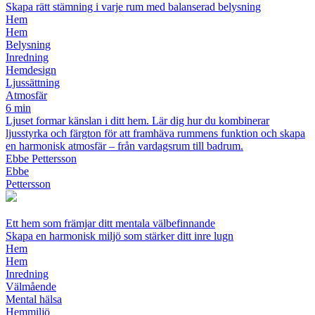
Skapa rätt stämning i varje rum med balanserad belysning
Hem
Hem
Belysning
Inredning
Hemdesign
Ljussättning
Atmosfär
6 min
Ljuset formar känslan i ditt hem. Lär dig hur du kombinerar
ljusstyrka och färgton för att framhäva rummens funktion och skapa
en harmonisk atmosfär – från vardagsrum till badrum.
Ebbe Pettersson
Ebbe
Pettersson
Ett hem som främjar ditt mentala välbefinnande
Skapa en harmonisk miljö som stärker ditt inre lugn
Hem
Hem
Inredning
Välmående
Mental hälsa
Hemmiljö