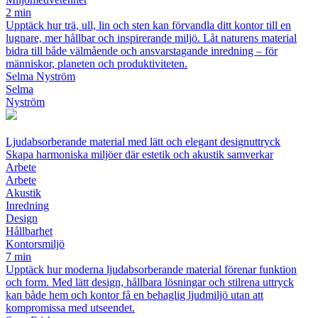
2 min
Upptäck hur trä, ull, lin och sten kan förvandla ditt kontor till en
lugnare, mer hållbar och inspirerande miljö. Låt naturens material
bidra till både välmående och ansvarstagande inredning – för
människor, planeten och produktiviteten.
Selma Nyström
Selma
Nyström
Ljudabsorberande material med lätt och elegant designuttryck
Skapa harmoniska miljöer där estetik och akustik samverkar
Arbete
Arbete
Akustik
Inredning
Design
Hållbarhet
Kontorsmiljö
7 min
Upptäck hur moderna ljudabsorberande material förenar funktion
och form. Med lätt design, hållbara lösningar och stilrena uttryck
kan både hem och kontor få en behaglig ljudmiljö utan att
kompromissa med utseendet.