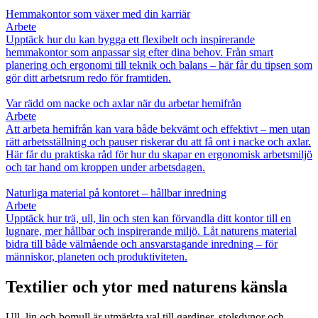
Hemmakontor som växer med din karriär
Arbete
Upptäck hur du kan bygga ett flexibelt och inspirerande
hemmakontor som anpassar sig efter dina behov. Från smart
planering och ergonomi till teknik och balans – här får du tipsen som
gör ditt arbetsrum redo för framtiden.
Var rädd om nacke och axlar när du arbetar hemifrån
Arbete
Att arbeta hemifrån kan vara både bekvämt och effektivt – men utan
rätt arbetsställning och pauser riskerar du att få ont i nacke och axlar.
Här får du praktiska råd för hur du skapar en ergonomisk arbetsmiljö
och tar hand om kroppen under arbetsdagen.
Naturliga material på kontoret – hållbar inredning
Arbete
Upptäck hur trä, ull, lin och sten kan förvandla ditt kontor till en
lugnare, mer hållbar och inspirerande miljö. Låt naturens material
bidra till både välmående och ansvarstagande inredning – för
människor, planeten och produktiviteten.
Textilier och ytor med naturens känsla
Ull, lin och bomull är utmärkta val till gardiner, stolsdynor och