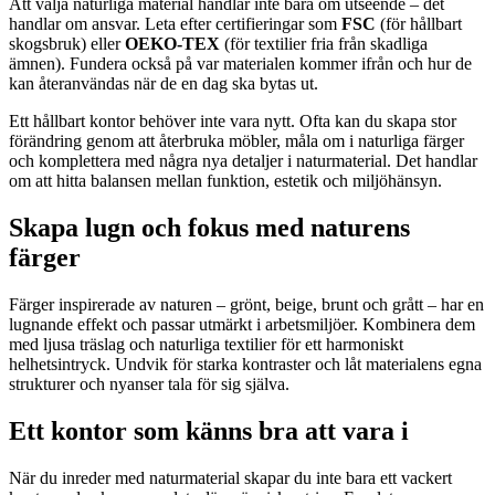
Att välja naturliga material handlar inte bara om utseende – det
handlar om ansvar. Leta efter certifieringar som
FSC
(för hållbart
skogsbruk) eller
OEKO-TEX
(för textilier fria från skadliga
ämnen). Fundera också på var materialen kommer ifrån och hur de
kan återanvändas när de en dag ska bytas ut.
Ett hållbart kontor behöver inte vara nytt. Ofta kan du skapa stor
förändring genom att återbruka möbler, måla om i naturliga färger
och komplettera med några nya detaljer i naturmaterial. Det handlar
om att hitta balansen mellan funktion, estetik och miljöhänsyn.
Skapa lugn och fokus med naturens
färger
Färger inspirerade av naturen – grönt, beige, brunt och grått – har en
lugnande effekt och passar utmärkt i arbetsmiljöer. Kombinera dem
med ljusa träslag och naturliga textilier för ett harmoniskt
helhetsintryck. Undvik för starka kontraster och låt materialens egna
strukturer och nyanser tala för sig själva.
Ett kontor som känns bra att vara i
När du inreder med naturmaterial skapar du inte bara ett vackert