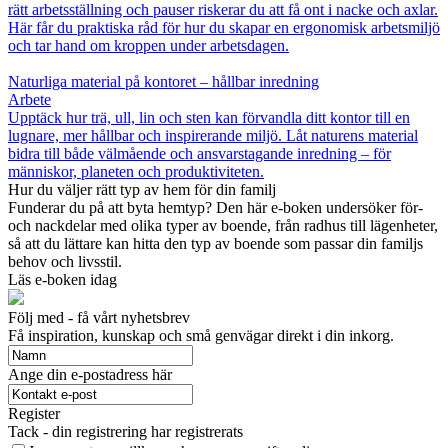
rätt arbetsställning och pauser riskerar du att få ont i nacke och axlar.
Här får du praktiska råd för hur du skapar en ergonomisk arbetsmiljö
och tar hand om kroppen under arbetsdagen.
Naturliga material på kontoret – hållbar inredning
Arbete
Upptäck hur trä, ull, lin och sten kan förvandla ditt kontor till en
lugnare, mer hållbar och inspirerande miljö. Låt naturens material
bidra till både välmående och ansvarstagande inredning – för
människor, planeten och produktiviteten.
Hur du väljer rätt typ av hem för din familj
Funderar du på att byta hemtyp? Den här e-boken undersöker för-
och nackdelar med olika typer av boende, från radhus till lägenheter,
så att du lättare kan hitta den typ av boende som passar din familjs
behov och livsstil.
Läs e-boken idag
Följ med - få vårt nyhetsbrev
Få inspiration, kunskap och små genvägar direkt i din inkorg.
Ange din e-postadress här
Register
Tack - din registrering har registrerats