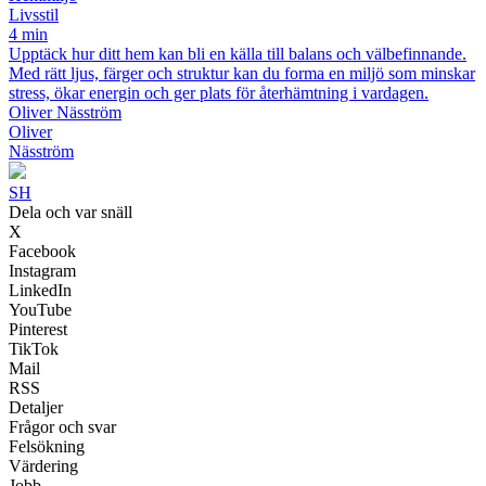
Livsstil
4 min
Upptäck hur ditt hem kan bli en källa till balans och välbefinnande.
Med rätt ljus, färger och struktur kan du forma en miljö som minskar
stress, ökar energin och ger plats för återhämtning i vardagen.
Oliver Näsström
Oliver
Näsström
SH
Dela och var snäll
X
Facebook
Instagram
LinkedIn
YouTube
Pinterest
TikTok
Mail
RSS
Detaljer
Frågor och svar
Felsökning
Värdering
Jobb