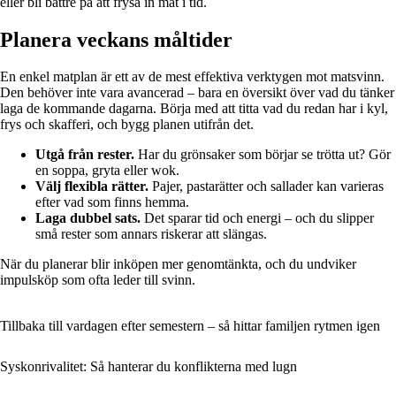
eller bli bättre på att frysa in mat i tid.
Planera veckans måltider
En enkel matplan är ett av de mest effektiva verktygen mot matsvinn.
Den behöver inte vara avancerad – bara en översikt över vad du tänker
laga de kommande dagarna. Börja med att titta vad du redan har i kyl,
frys och skafferi, och bygg planen utifrån det.
Utgå från rester.
Har du grönsaker som börjar se trötta ut? Gör
en soppa, gryta eller wok.
Välj flexibla rätter.
Pajer, pastarätter och sallader kan varieras
efter vad som finns hemma.
Laga dubbel sats.
Det sparar tid och energi – och du slipper
små rester som annars riskerar att slängas.
När du planerar blir inköpen mer genomtänkta, och du undviker
impulsköp som ofta leder till svinn.
Tillbaka till vardagen efter semestern – så hittar familjen rytmen igen
Syskonrivalitet: Så hanterar du konflikterna med lugn