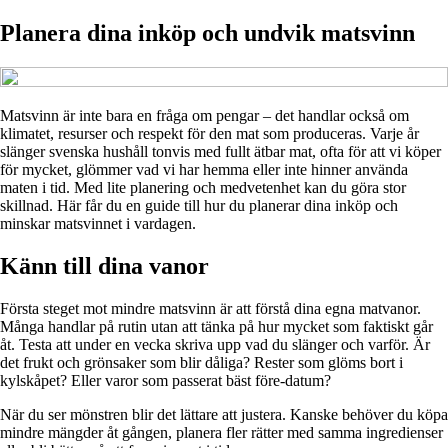
Planera dina inköp och undvik matsvinn
Matsvinn är inte bara en fråga om pengar – det handlar också om
klimatet, resurser och respekt för den mat som produceras. Varje år
slänger svenska hushåll tonvis med fullt ätbar mat, ofta för att vi köper
för mycket, glömmer vad vi har hemma eller inte hinner använda
maten i tid. Med lite planering och medvetenhet kan du göra stor
skillnad. Här får du en guide till hur du planerar dina inköp och
minskar matsvinnet i vardagen.
Känn till dina vanor
Första steget mot mindre matsvinn är att förstå dina egna matvanor.
Många handlar på rutin utan att tänka på hur mycket som faktiskt går
åt. Testa att under en vecka skriva upp vad du slänger och varför. Är
det frukt och grönsaker som blir dåliga? Rester som glöms bort i
kylskåpet? Eller varor som passerat bäst före-datum?
När du ser mönstren blir det lättare att justera. Kanske behöver du köpa
mindre mängder åt gången, planera fler rätter med samma ingredienser