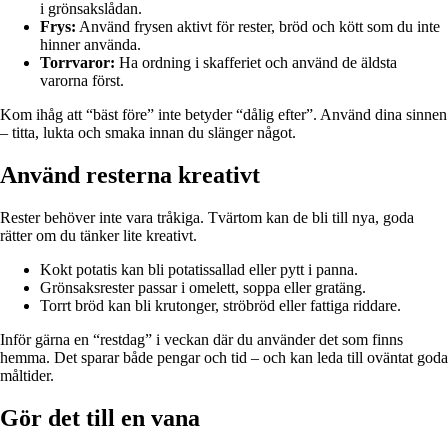
i grönsakslådan.
Frys:
Använd frysen aktivt för rester, bröd och kött som du inte
hinner använda.
Torrvaror:
Ha ordning i skafferiet och använd de äldsta
varorna först.
Kom ihåg att “bäst före” inte betyder “dålig efter”. Använd dina sinnen
– titta, lukta och smaka innan du slänger något.
Använd resterna kreativt
Rester behöver inte vara tråkiga. Tvärtom kan de bli till nya, goda
rätter om du tänker lite kreativt.
Kokt potatis kan bli potatissallad eller pytt i panna.
Grönsaksrester passar i omelett, soppa eller gratäng.
Torrt bröd kan bli krutonger, ströbröd eller fattiga riddare.
Inför gärna en “restdag” i veckan där du använder det som finns
hemma. Det sparar både pengar och tid – och kan leda till oväntat goda
måltider.
Gör det till en vana