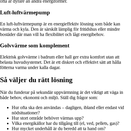
ofta är dyrare än andra energiformer.
Luft-luftvärmepump
En luft-luftvärmepump är en energieffektiv lösning som både kan
värma och kyla. Den är särskilt lämplig för fritidshus eller mindre
bostäder där man vill ha flexibilitet och lågt energibehov.
Golvvärme som komplement
Elektrisk golvvärme i badrum eller hall ger extra komfort utan att
belasta huvudsystemet. Det är ett diskret och effektivt sätt att hålla
fötterna varma under kalla dagar.
Så väljer du rätt lösning
När du funderar på sekundär uppvärmning är det viktigt att väga in
både behov, ekonomi och miljö. Ställ dig frågor som:
Hur ofta ska den användas – dagligen, ibland eller endast vid
nödsituationer?
Hur stort område behöver värmas upp?
Vilka energikällor har du tillgång till (el, ved, pellets, gas)?
Hur mycket underhåll är du beredd att ta hand om?