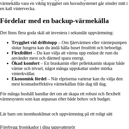
värmekälla vara en viktig trygghet om huvudsystemet går sönder mitt i
en kall vintervecka.
Fördelar med en backup-värmekälla
Det finns flera goda skäl att investera i sekundär uppvärmning:
Trygghet vid driftstopp
– Om fjärrvärmen eller värmepumpen
slutar fungera kan du ändå hålla huset frostfritt och beboeligt.
Flexibilitet
– Du kan välja att värma upp endast de rum du
använder mest och därmed spara energi.
Ökad komfort
– En braskamin eller pelletskamin skapar både
värme och trivsel, något många uppskattar under mörka
vinterkvällar.
Ekonomisk fördel
– När elpriserna varierar kan du välja den
mest kostnadseffektiva värmekällan från dag till dag.
För många hushåll handlar det om att skapa ett robust och flexibelt
värmesystem som kan anpassas efter både behov och budget.
Lär barn om inomhusklimat och uppvärmning på ett roligt sätt
Förebygg frostskador i dina tappvattenrör