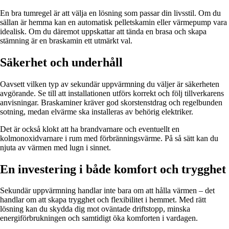
En bra tumregel är att välja en lösning som passar din livsstil. Om du
sällan är hemma kan en automatisk pelletskamin eller värmepump vara
idealisk. Om du däremot uppskattar att tända en brasa och skapa
stämning är en braskamin ett utmärkt val.
Säkerhet och underhåll
Oavsett vilken typ av sekundär uppvärmning du väljer är säkerheten
avgörande. Se till att installationen utförs korrekt och följ tillverkarens
anvisningar. Braskaminer kräver god skorstenstdrag och regelbunden
sotning, medan elvärme ska installeras av behörig elektriker.
Det är också klokt att ha brandvarnare och eventuellt en
kolmonoxidvarnare i rum med förbränningsvärme. På så sätt kan du
njuta av värmen med lugn i sinnet.
En investering i både komfort och trygghet
Sekundär uppvärmning handlar inte bara om att hålla värmen – det
handlar om att skapa trygghet och flexibilitet i hemmet. Med rätt
lösning kan du skydda dig mot oväntade driftstopp, minska
energiförbrukningen och samtidigt öka komforten i vardagen.