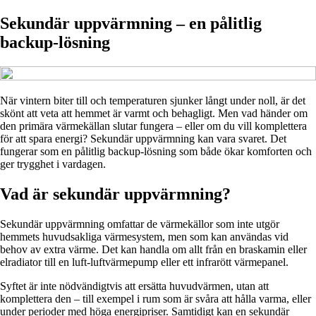
Sekundär uppvärmning – en pålitlig
backup-lösning
När vintern biter till och temperaturen sjunker långt under noll, är det
skönt att veta att hemmet är varmt och behagligt. Men vad händer om
den primära värmekällan slutar fungera – eller om du vill komplettera
för att spara energi? Sekundär uppvärmning kan vara svaret. Det
fungerar som en pålitlig backup-lösning som både ökar komforten och
ger trygghet i vardagen.
Vad är sekundär uppvärmning?
Sekundär uppvärmning omfattar de värmekällor som inte utgör
hemmets huvudsakliga värmesystem, men som kan användas vid
behov av extra värme. Det kan handla om allt från en braskamin eller
elradiator till en luft-luftvärmepump eller ett infrarött värmepanel.
Syftet är inte nödvändigtvis att ersätta huvudvärmen, utan att
komplettera den – till exempel i rum som är svåra att hålla varma, eller
under perioder med höga energipriser. Samtidigt kan en sekundär