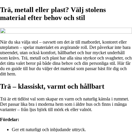
Trä, metall eller plast? Välj stolens
material efter behov och stil
När du ska välja stol – oavsett om det är till matbordet, kontoret eller
uteplatsen – spelar materialet en avgörande roll. Det påverkar inte bara
utseendet, utan också komfort, hållbarhet och hur mycket underhåll
som krävs. Trä, metall och plast har alla sina styrkor och svagheter, och
det rätta valet beror på både dina behov och din personliga stil. Här får
du en guide till hur du väljer det material som passar bäst för dig och
ditt hem.
Trä – klassiskt, varmt och hållbart
Trä är ett tidlöst val som skapar en varm och naturlig känsla i rummet.
Det passar lika bra i moderna hem som i äldre hus och finns i många
varianter – från ljus björk till mörk ek eller valnöt.
Fördelar:
Ger ett naturligt och inbjudande uttryck.