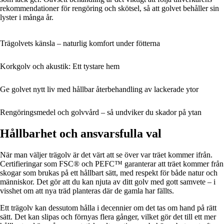
rekommendationer för rengöring och skötsel, så att golvet behåller sin
lyster i många år.
Trägolvets känsla – naturlig komfort under fötterna
Korkgolv och akustik: Ett tystare hem
Ge golvet nytt liv med hållbar återbehandling av lackerade ytor
Rengöringsmedel och golvvård – så undviker du skador på ytan
Hållbarhet och ansvarsfulla val
När man väljer trägolv är det värt att se över var träet kommer ifrån.
Certifieringar som FSC® och PEFC™ garanterar att träet kommer från
skogar som brukas på ett hållbart sätt, med respekt för både natur och
människor. Det gör att du kan njuta av ditt golv med gott samvete – i
visshet om att nya träd planteras där de gamla har fällts.
Ett trägolv kan dessutom hålla i decennier om det tas om hand på rätt
sätt. Det kan slipas och förnyas flera gånger, vilket gör det till ett mer