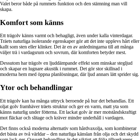
Valet beror både på rummets funktion och den stämning man vill
skapa.
Komfort som känns
Ett trägolv känns varmt och behagligt, även under kalla vinterdagar.
Träets naturliga isolerande egenskaper gör att det inte upplevs hårt eller
kallt som sten eller klinker. Det är en av anledningarna till att många
väljer trä i vardagsrum och sovrum, där komforten betyder mest.
Dessutom har trägolv en ljuddämpande effekt som minskar stegljud
och skapar en lugnare akustik i rummet. Det gör stor skillnad i
moderna hem med öppna planlösningar, där ljud annars lätt sprider sig.
Ytor och behandlingar
Ett trägolv kan ha många uttryck beroende på hur det behandlas. Ett
oljat golv framhäver träets struktur och ger en varm, matt yta som
känns naturlig under fötterna. Ett lackat golv är mer motståndskraftigt
mot fläckar och slitage och kräver mindre underhåll i vardagen.
Det finns också moderna alternativ som hårdvaxolja, som kombinerar
det bästa av två världar – den naturliga känslan från olja och det skydd
som lack ger. Oavsett behandling är det viktigt att följa tillverkarens