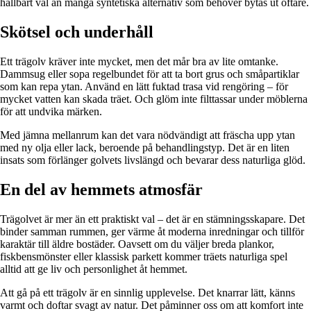
hållbart val än många syntetiska alternativ som behöver bytas ut oftare.
Skötsel och underhåll
Ett trägolv kräver inte mycket, men det mår bra av lite omtanke.
Dammsug eller sopa regelbundet för att ta bort grus och småpartiklar
som kan repa ytan. Använd en lätt fuktad trasa vid rengöring – för
mycket vatten kan skada träet. Och glöm inte filttassar under möblerna
för att undvika märken.
Med jämna mellanrum kan det vara nödvändigt att fräscha upp ytan
med ny olja eller lack, beroende på behandlingstyp. Det är en liten
insats som förlänger golvets livslängd och bevarar dess naturliga glöd.
En del av hemmets atmosfär
Trägolvet är mer än ett praktiskt val – det är en stämningsskapare. Det
binder samman rummen, ger värme åt moderna inredningar och tillför
karaktär till äldre bostäder. Oavsett om du väljer breda plankor,
fiskbensmönster eller klassisk parkett kommer träets naturliga spel
alltid att ge liv och personlighet åt hemmet.
Att gå på ett trägolv är en sinnlig upplevelse. Det knarrar lätt, känns
varmt och doftar svagt av natur. Det påminner oss om att komfort inte