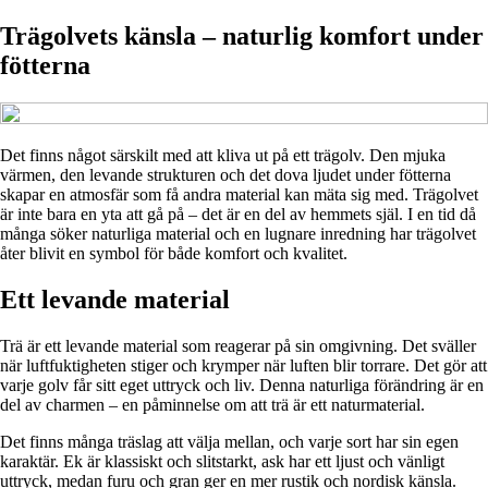
Trägolvets känsla – naturlig komfort under
fötterna
Det finns något särskilt med att kliva ut på ett trägolv. Den mjuka
värmen, den levande strukturen och det dova ljudet under fötterna
skapar en atmosfär som få andra material kan mäta sig med. Trägolvet
är inte bara en yta att gå på – det är en del av hemmets själ. I en tid då
många söker naturliga material och en lugnare inredning har trägolvet
åter blivit en symbol för både komfort och kvalitet.
Ett levande material
Trä är ett levande material som reagerar på sin omgivning. Det sväller
när luftfuktigheten stiger och krymper när luften blir torrare. Det gör att
varje golv får sitt eget uttryck och liv. Denna naturliga förändring är en
del av charmen – en påminnelse om att trä är ett naturmaterial.
Det finns många träslag att välja mellan, och varje sort har sin egen
karaktär. Ek är klassiskt och slitstarkt, ask har ett ljust och vänligt
uttryck, medan furu och gran ger en mer rustik och nordisk känsla.